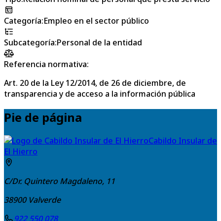
Categoría
:
Empleo en el sector público
Subcategoría
:
Personal de la entidad
Referencia normativa:
Art. 20 de la Ley 12/2014, de 26 de diciembre, de
transparencia y de acceso a la información pública
Pie de página
Cabildo Insular de
El Hierro
C/Dr. Quintero Magdaleno, 11
38900
Valverde
922 550 078