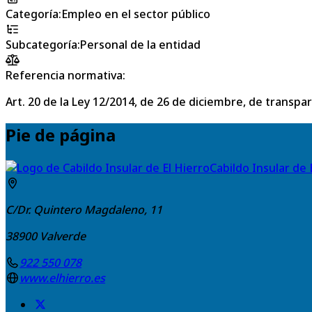
Categoría
:
Empleo en el sector público
Subcategoría
:
Personal de la entidad
Referencia normativa:
Art. 20 de la Ley 12/2014, de 26 de diciembre, de transpa
Pie de página
Cabildo Insular de 
C/Dr. Quintero Magdaleno, 11
38900
Valverde
922 550 078
www.elhierro.es