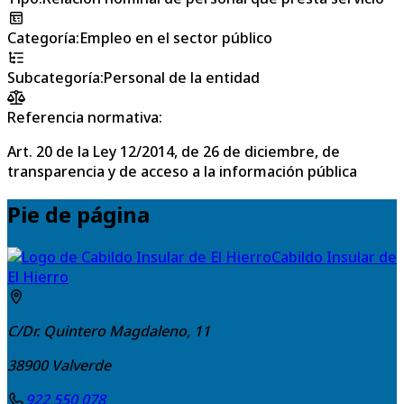
Categoría
:
Empleo en el sector público
Subcategoría
:
Personal de la entidad
Referencia normativa:
Art. 20 de la Ley 12/2014, de 26 de diciembre, de
transparencia y de acceso a la información pública
Pie de página
Cabildo Insular de
El Hierro
C/Dr. Quintero Magdaleno, 11
38900
Valverde
922 550 078