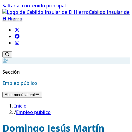
Saltar al contenido principal
Cabildo Insular de
El Hierro
Sección
Empleo público
Abrir menú lateral
Inicio
/
Empleo público
Domingo Jesús Martín