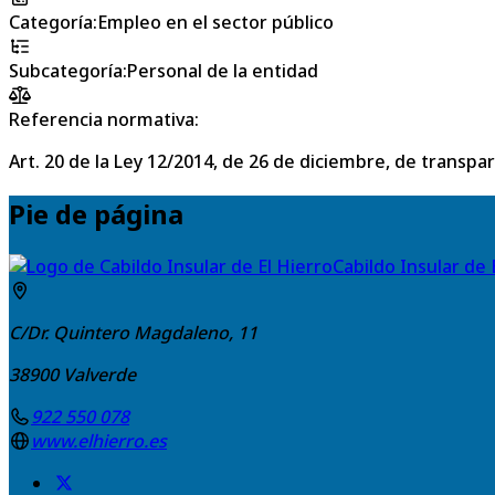
Categoría
:
Empleo en el sector público
Subcategoría
:
Personal de la entidad
Referencia normativa:
Art. 20 de la Ley 12/2014, de 26 de diciembre, de transpa
Pie de página
Cabildo Insular de 
C/Dr. Quintero Magdaleno, 11
38900
Valverde
922 550 078
www.elhierro.es