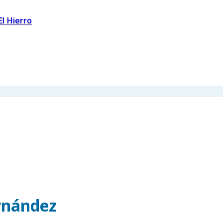
El Hierro
rnández