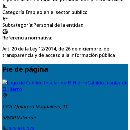
Categoría
:
Empleo en el sector público
Subcategoría
:
Personal de la entidad
Referencia normativa:
Art. 20 de la Ley 12/2014, de 26 de diciembre, de
transparencia y de acceso a la información pública
Pie de página
Cabildo Insular de
El Hierro
C/Dr. Quintero Magdaleno, 11
38900
Valverde
922 550 078