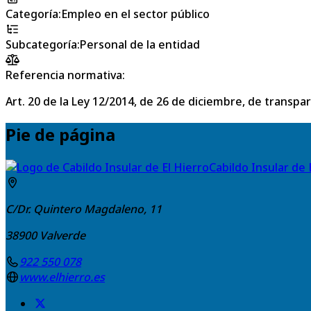
Categoría
:
Empleo en el sector público
Subcategoría
:
Personal de la entidad
Referencia normativa:
Art. 20 de la Ley 12/2014, de 26 de diciembre, de transpa
Pie de página
Cabildo Insular de 
C/Dr. Quintero Magdaleno, 11
38900
Valverde
922 550 078
www.elhierro.es