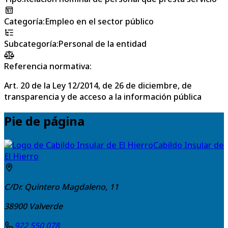
Categoría
:
Empleo en el sector público
Subcategoría
:
Personal de la entidad
Referencia normativa:
Art. 20 de la Ley 12/2014, de 26 de diciembre, de
transparencia y de acceso a la información pública
Pie de página
Cabildo Insular de
El Hierro
C/Dr. Quintero Magdaleno, 11
38900
Valverde
922 550 078