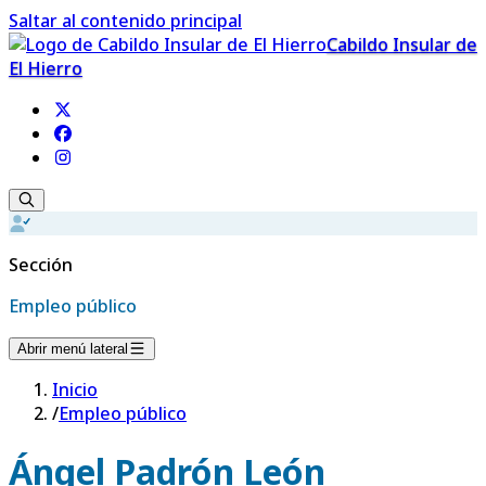
Saltar al contenido principal
Cabildo Insular de
El Hierro
Sección
Empleo público
Abrir menú lateral
Inicio
/
Empleo público
Ángel Padrón León