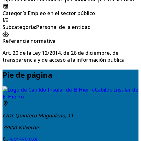
Categoría
:
Empleo en el sector público
Subcategoría
:
Personal de la entidad
Referencia normativa:
Art. 20 de la Ley 12/2014, de 26 de diciembre, de
transparencia y de acceso a la información pública
Pie de página
Cabildo Insular de
El Hierro
C/Dr. Quintero Magdaleno, 11
38900
Valverde
922 550 078