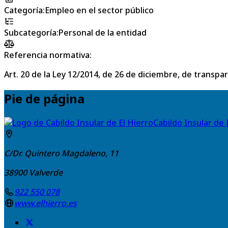
Categoría
:
Empleo en el sector público
Subcategoría
:
Personal de la entidad
Referencia normativa:
Art. 20 de la Ley 12/2014, de 26 de diciembre, de transpa
Pie de página
Cabildo Insular de 
C/Dr. Quintero Magdaleno, 11
38900
Valverde
922 550 078
www.elhierro.es