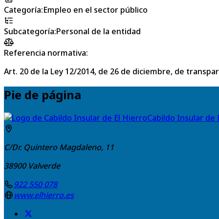
Categoría
:
Empleo en el sector público
Subcategoría
:
Personal de la entidad
Referencia normativa:
Art. 20 de la Ley 12/2014, de 26 de diciembre, de transpa
Pie de página
Cabildo Insular de 
C/Dr. Quintero Magdaleno, 11
38900
Valverde
922 550 078
www.elhierro.es