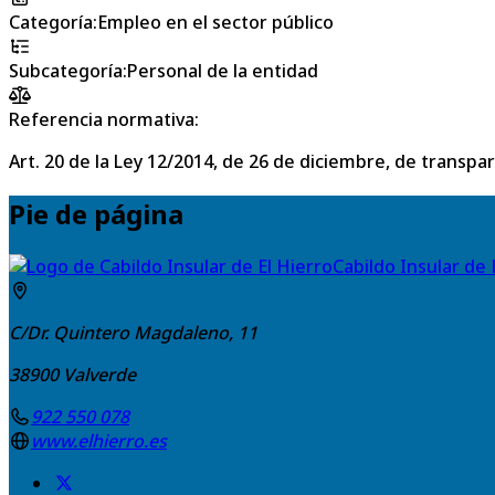
Categoría
:
Empleo en el sector público
Subcategoría
:
Personal de la entidad
Referencia normativa:
Art. 20 de la Ley 12/2014, de 26 de diciembre, de transpa
Pie de página
Cabildo Insular de 
C/Dr. Quintero Magdaleno, 11
38900
Valverde
922 550 078
www.elhierro.es