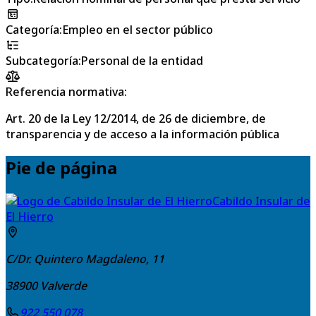
Categoría
:
Empleo en el sector público
Subcategoría
:
Personal de la entidad
Referencia normativa:
Art. 20 de la Ley 12/2014, de 26 de diciembre, de
transparencia y de acceso a la información pública
Pie de página
Cabildo Insular de
El Hierro
C/Dr. Quintero Magdaleno, 11
38900
Valverde
922 550 078