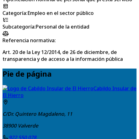
Categoría
:
Empleo en el sector público
Subcategoría
:
Personal de la entidad
Referencia normativa:
Art. 20 de la Ley 12/2014, de 26 de diciembre, de
transparencia y de acceso a la información pública
Pie de página
Cabildo Insular de
El Hierro
C/Dr. Quintero Magdaleno, 11
38900
Valverde
922 550 078