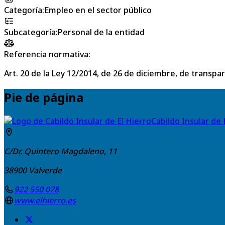
Categoría
:
Empleo en el sector público
Subcategoría
:
Personal de la entidad
Referencia normativa:
Art. 20 de la Ley 12/2014, de 26 de diciembre, de transpa
Pie de página
Cabildo Insular de 
C/Dr. Quintero Magdaleno, 11
38900
Valverde
922 550 078
www.elhierro.es