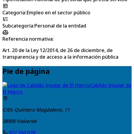
Categoría
:
Empleo en el sector público
Subcategoría
:
Personal de la entidad
Referencia normativa:
Art. 20 de la Ley 12/2014, de 26 de diciembre, de
transparencia y de acceso a la información pública
Pie de página
Cabildo Insular de
El Hierro
C/Dr. Quintero Magdaleno, 11
38900
Valverde
922 550 078