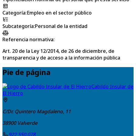
Categoría
:
Empleo en el sector público
Subcategoría
:
Personal de la entidad
Referencia normativa:
Art. 20 de la Ley 12/2014, de 26 de diciembre, de
transparencia y de acceso a la información pública
Pie de página
Cabildo Insular de
El Hierro
C/Dr. Quintero Magdaleno, 11
38900
Valverde
922 550 078