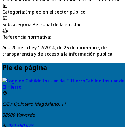
Categoría
:
Empleo en el sector público
Subcategoría
:
Personal de la entidad
Referencia normativa:
Art. 20 de la Ley 12/2014, de 26 de diciembre, de
transparencia y de acceso a la información pública
Pie de página
Cabildo Insular de
El Hierro
C/Dr. Quintero Magdaleno, 11
38900
Valverde
922 550 078