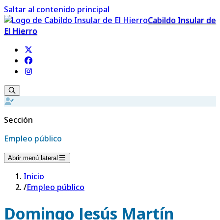
Saltar al contenido principal
Cabildo Insular de
El Hierro
Sección
Empleo público
Abrir menú lateral
Inicio
/
Empleo público
Domingo Jesús Martín