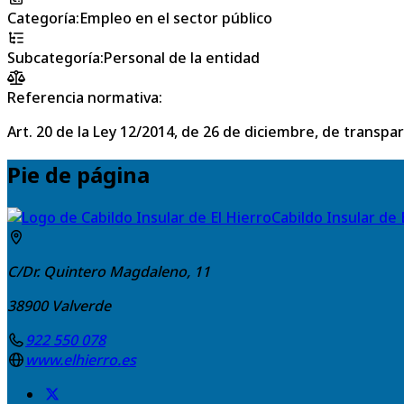
Categoría
:
Empleo en el sector público
Subcategoría
:
Personal de la entidad
Referencia normativa:
Art. 20 de la Ley 12/2014, de 26 de diciembre, de transpa
Pie de página
Cabildo Insular de 
C/Dr. Quintero Magdaleno, 11
38900
Valverde
922 550 078
www.elhierro.es