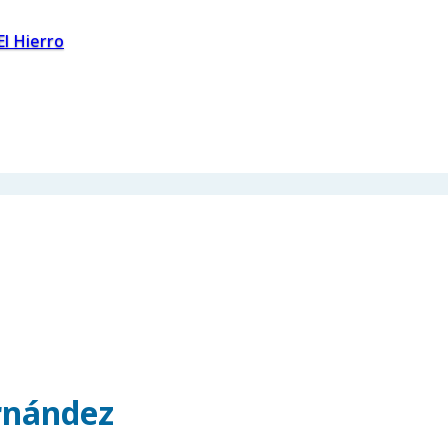
El Hierro
rnández