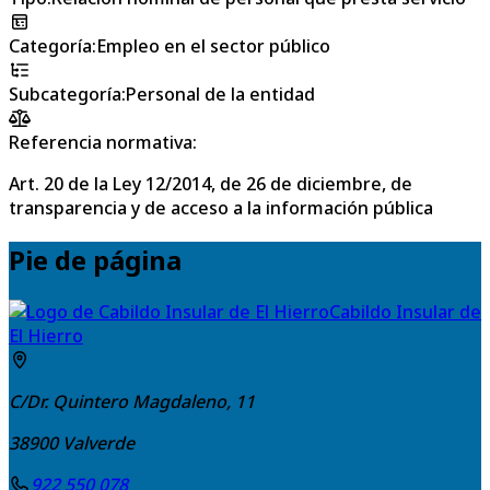
Categoría
:
Empleo en el sector público
Subcategoría
:
Personal de la entidad
Referencia normativa:
Art. 20 de la Ley 12/2014, de 26 de diciembre, de
transparencia y de acceso a la información pública
Pie de página
Cabildo Insular de
El Hierro
C/Dr. Quintero Magdaleno, 11
38900
Valverde
922 550 078