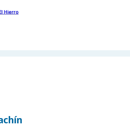
El Hierro
achín