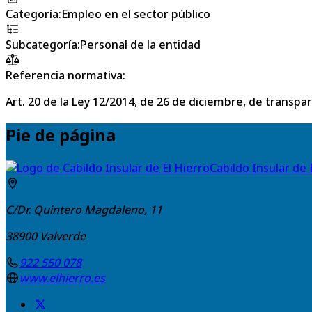
Categoría
:
Empleo en el sector público
Subcategoría
:
Personal de la entidad
Referencia normativa:
Art. 20 de la Ley 12/2014, de 26 de diciembre, de transpa
Pie de página
Cabildo Insular de 
C/Dr. Quintero Magdaleno, 11
38900
Valverde
922 550 078
www.elhierro.es