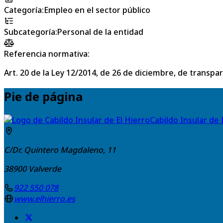
Categoría
:
Empleo en el sector público
Subcategoría
:
Personal de la entidad
Referencia normativa:
Art. 20 de la Ley 12/2014, de 26 de diciembre, de transpa
Pie de página
Cabildo Insular de 
C/Dr. Quintero Magdaleno, 11
38900
Valverde
922 550 078
www.elhierro.es