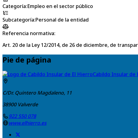
Categoría
:
Empleo en el sector público
Subcategoría
:
Personal de la entidad
Referencia normativa:
Art. 20 de la Ley 12/2014, de 26 de diciembre, de transpa
Pie de página
Cabildo Insular de 
C/Dr. Quintero Magdaleno, 11
38900
Valverde
922 550 078
www.elhierro.es