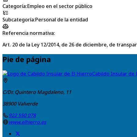
Categoría
:
Empleo en el sector público
Subcategoría
:
Personal de la entidad
Referencia normativa:
Art. 20 de la Ley 12/2014, de 26 de diciembre, de transpa
Pie de página
Cabildo Insular de 
C/Dr. Quintero Magdaleno, 11
38900
Valverde
922 550 078
www.elhierro.es