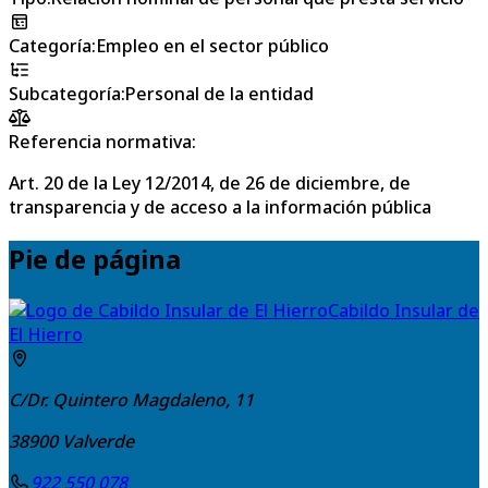
Categoría
:
Empleo en el sector público
Subcategoría
:
Personal de la entidad
Referencia normativa:
Art. 20 de la Ley 12/2014, de 26 de diciembre, de
transparencia y de acceso a la información pública
Pie de página
Cabildo Insular de
El Hierro
C/Dr. Quintero Magdaleno, 11
38900
Valverde
922 550 078