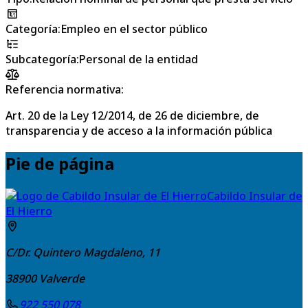
Categoría
:
Empleo en el sector público
Subcategoría
:
Personal de la entidad
Referencia normativa:
Art. 20 de la Ley 12/2014, de 26 de diciembre, de
transparencia y de acceso a la información pública
Pie de página
Cabildo Insular de
El Hierro
C/Dr. Quintero Magdaleno, 11
38900
Valverde
922 550 078