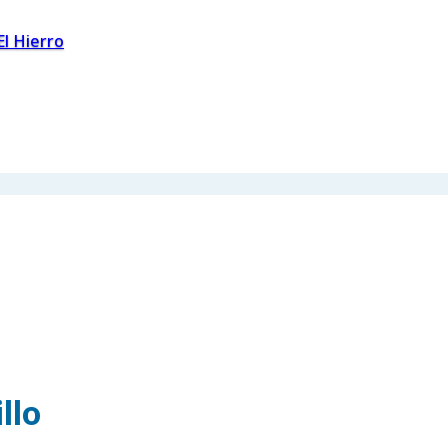
El Hierro
llo