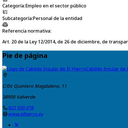
Categoría
:
Empleo en el sector público
Subcategoría
:
Personal de la entidad
Referencia normativa:
Art. 20 de la Ley 12/2014, de 26 de diciembre, de transpa
Pie de página
Cabildo Insular de 
C/Dr. Quintero Magdaleno, 11
38900
Valverde
922 550 078
www.elhierro.es