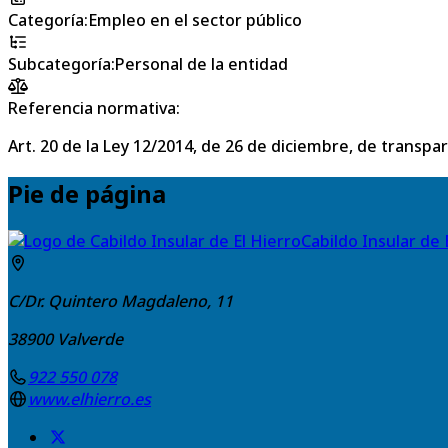
Categoría
:
Empleo en el sector público
Subcategoría
:
Personal de la entidad
Referencia normativa:
Art. 20 de la Ley 12/2014, de 26 de diciembre, de transpa
Pie de página
Cabildo Insular de 
C/Dr. Quintero Magdaleno, 11
38900
Valverde
922 550 078
www.elhierro.es