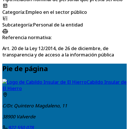
Categoría
:
Empleo en el sector público
Subcategoría
:
Personal de la entidad
Referencia normativa:
Art. 20 de la Ley 12/2014, de 26 de diciembre, de
transparencia y de acceso a la información pública
Pie de página
Cabildo Insular de
El Hierro
C/Dr. Quintero Magdaleno, 11
38900
Valverde
922 550 078