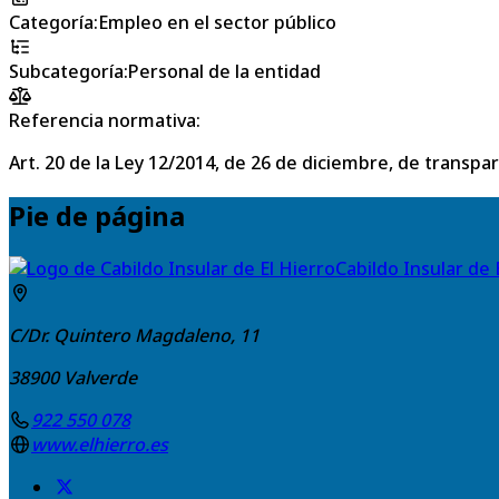
Categoría
:
Empleo en el sector público
Subcategoría
:
Personal de la entidad
Referencia normativa:
Art. 20 de la Ley 12/2014, de 26 de diciembre, de transpa
Pie de página
Cabildo Insular de 
C/Dr. Quintero Magdaleno, 11
38900
Valverde
922 550 078
www.elhierro.es