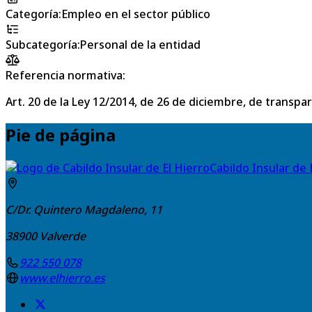
Categoría
:
Empleo en el sector público
Subcategoría
:
Personal de la entidad
Referencia normativa:
Art. 20 de la Ley 12/2014, de 26 de diciembre, de transpa
Pie de página
Cabildo Insular de 
C/Dr. Quintero Magdaleno, 11
38900
Valverde
922 550 078
www.elhierro.es