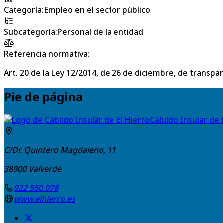
Categoría
:
Empleo en el sector público
Subcategoría
:
Personal de la entidad
Referencia normativa:
Art. 20 de la Ley 12/2014, de 26 de diciembre, de transpa
Pie de página
Cabildo Insular de 
C/Dr. Quintero Magdaleno, 11
38900
Valverde
922 550 078
www.elhierro.es