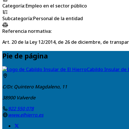
Categoría
:
Empleo en el sector público
Subcategoría
:
Personal de la entidad
Referencia normativa:
Art. 20 de la Ley 12/2014, de 26 de diciembre, de transpa
Pie de página
Cabildo Insular de 
C/Dr. Quintero Magdaleno, 11
38900
Valverde
922 550 078
www.elhierro.es