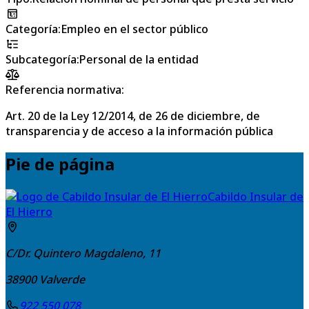
Categoría
:
Empleo en el sector público
Subcategoría
:
Personal de la entidad
Referencia normativa:
Art. 20 de la Ley 12/2014, de 26 de diciembre, de
transparencia y de acceso a la información pública
Pie de página
Cabildo Insular de
El Hierro
C/Dr. Quintero Magdaleno, 11
38900
Valverde
922 550 078