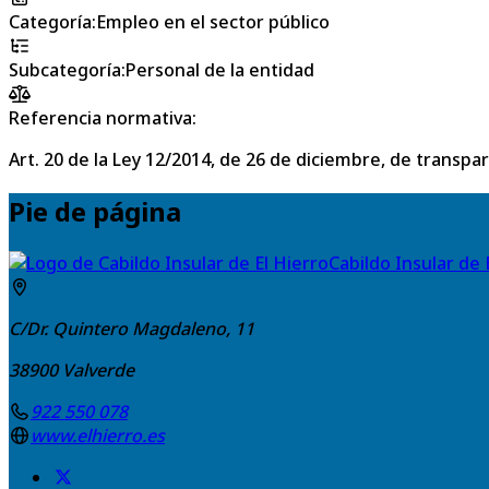
Categoría
:
Empleo en el sector público
Subcategoría
:
Personal de la entidad
Referencia normativa:
Art. 20 de la Ley 12/2014, de 26 de diciembre, de transpa
Pie de página
Cabildo Insular de 
C/Dr. Quintero Magdaleno, 11
38900
Valverde
922 550 078
www.elhierro.es