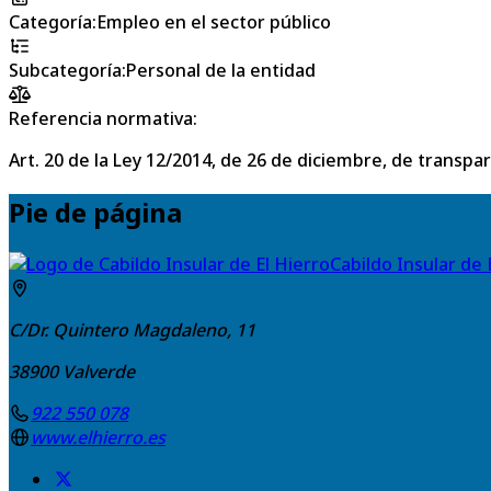
Categoría
:
Empleo en el sector público
Subcategoría
:
Personal de la entidad
Referencia normativa:
Art. 20 de la Ley 12/2014, de 26 de diciembre, de transpa
Pie de página
Cabildo Insular de 
C/Dr. Quintero Magdaleno, 11
38900
Valverde
922 550 078
www.elhierro.es