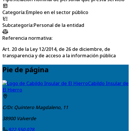
Categoría
:
Empleo en el sector público
Subcategoría
:
Personal de la entidad
Referencia normativa:
Art. 20 de la Ley 12/2014, de 26 de diciembre, de
transparencia y de acceso a la información pública
Pie de página
Cabildo Insular de
El Hierro
C/Dr. Quintero Magdaleno, 11
38900
Valverde
922 550 078