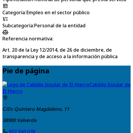
Categoría
:
Empleo en el sector público
Subcategoría
:
Personal de la entidad
Referencia normativa:
Art. 20 de la Ley 12/2014, de 26 de diciembre, de
transparencia y de acceso a la información pública
Pie de página
Cabildo Insular de
El Hierro
C/Dr. Quintero Magdaleno, 11
38900
Valverde
922 550 078