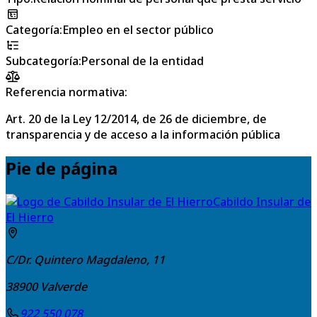
Categoría
:
Empleo en el sector público
Subcategoría
:
Personal de la entidad
Referencia normativa:
Art. 20 de la Ley 12/2014, de 26 de diciembre, de
transparencia y de acceso a la información pública
Pie de página
Cabildo Insular de
El Hierro
C/Dr. Quintero Magdaleno, 11
38900
Valverde
922 550 078