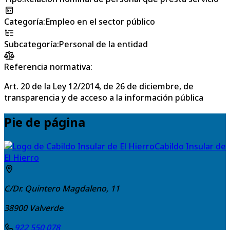
Categoría
:
Empleo en el sector público
Subcategoría
:
Personal de la entidad
Referencia normativa:
Art. 20 de la Ley 12/2014, de 26 de diciembre, de
transparencia y de acceso a la información pública
Pie de página
Cabildo Insular de
El Hierro
C/Dr. Quintero Magdaleno, 11
38900
Valverde
922 550 078