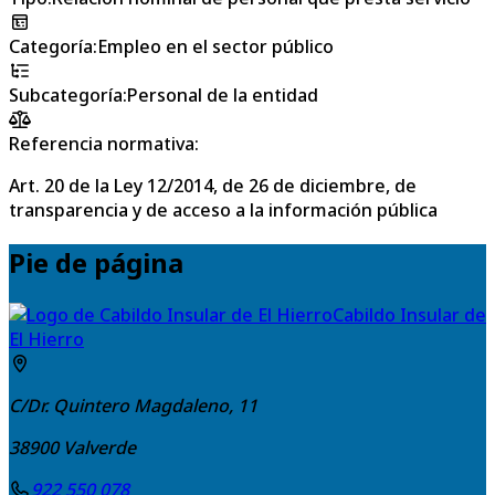
Categoría
:
Empleo en el sector público
Subcategoría
:
Personal de la entidad
Referencia normativa:
Art. 20 de la Ley 12/2014, de 26 de diciembre, de
transparencia y de acceso a la información pública
Pie de página
Cabildo Insular de
El Hierro
C/Dr. Quintero Magdaleno, 11
38900
Valverde
922 550 078