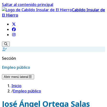
Saltar al contenido principal
Cabildo Insular de
El Hierro
Sección
Empleo público
Abrir menú lateral
Inicio
/
Empleo público
José Ángel Ortega Salas