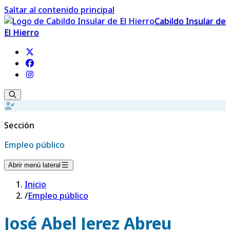
Saltar al contenido principal
Cabildo Insular de
El Hierro
Sección
Empleo público
Abrir menú lateral
Inicio
/
Empleo público
José Abel Jerez Abreu