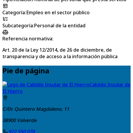
Categoría
:
Empleo en el sector público
Subcategoría
:
Personal de la entidad
Referencia normativa:
Art. 20 de la Ley 12/2014, de 26 de diciembre, de
transparencia y de acceso a la información pública
Pie de página
Cabildo Insular de
El Hierro
C/Dr. Quintero Magdaleno, 11
38900
Valverde
922 550 078