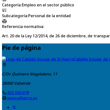
Categoría
:
Empleo en el sector público
Subcategoría
:
Personal de la entidad
Referencia normativa:
Art. 20 de la Ley 12/2014, de 26 de diciembre, de transpa
Pie de página
Cabildo Insular de 
C/Dr. Quintero Magdaleno, 11
38900
Valverde
922 550 078
www.elhierro.es