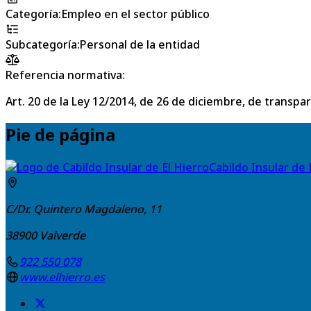
Categoría
:
Empleo en el sector público
Subcategoría
:
Personal de la entidad
Referencia normativa:
Art. 20 de la Ley 12/2014, de 26 de diciembre, de transpa
Pie de página
Cabildo Insular de 
C/Dr. Quintero Magdaleno, 11
38900
Valverde
922 550 078
www.elhierro.es