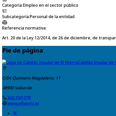
Categoría
:
Empleo en el sector público
Subcategoría
:
Personal de la entidad
Referencia normativa:
Art. 20 de la Ley 12/2014, de 26 de diciembre, de transpa
Pie de página
Cabildo Insular de 
C/Dr. Quintero Magdaleno, 11
38900
Valverde
922 550 078
www.elhierro.es