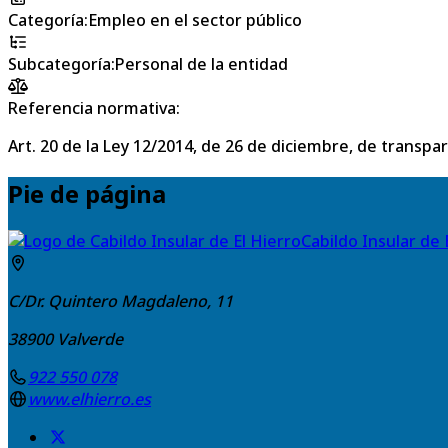
Categoría
:
Empleo en el sector público
Subcategoría
:
Personal de la entidad
Referencia normativa:
Art. 20 de la Ley 12/2014, de 26 de diciembre, de transpa
Pie de página
Cabildo Insular de 
C/Dr. Quintero Magdaleno, 11
38900
Valverde
922 550 078
www.elhierro.es