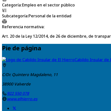
Categoría
:
Empleo en el sector público
Subcategoría
:
Personal de la entidad
Referencia normativa:
Art. 20 de la Ley 12/2014, de 26 de diciembre, de transpa
Pie de página
Cabildo Insular de 
C/Dr. Quintero Magdaleno, 11
38900
Valverde
922 550 078
www.elhierro.es