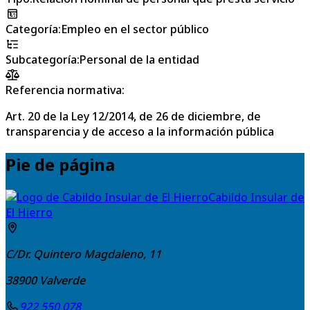
Categoría
:
Empleo en el sector público
Subcategoría
:
Personal de la entidad
Referencia normativa:
Art. 20 de la Ley 12/2014, de 26 de diciembre, de
transparencia y de acceso a la información pública
Pie de página
Cabildo Insular de
El Hierro
C/Dr. Quintero Magdaleno, 11
38900
Valverde
922 550 078