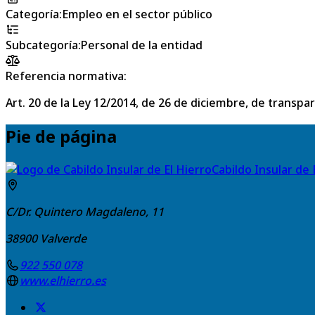
Categoría
:
Empleo en el sector público
Subcategoría
:
Personal de la entidad
Referencia normativa:
Art. 20 de la Ley 12/2014, de 26 de diciembre, de transpa
Pie de página
Cabildo Insular de 
C/Dr. Quintero Magdaleno, 11
38900
Valverde
922 550 078
www.elhierro.es